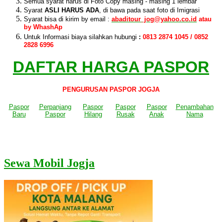
Semua syarat harus di Foto Copy masing - masing 1 lembar
Syarat
ASLI HARUS ADA
, di bawa pada saat foto di Imigrasi
Syarat bisa di kirim by email :
abaditour_jog@yahoo.co.id
atau
by WhashAp
Untuk Informasi biaya silahkan hubungi
:
0813 2874 1045 / 0852
2828 6996
DAFTAR HARGA PASPOR
PENGURUSAN PASPOR JOGJA
Paspor
Perpanjang
Paspor
Paspor
Paspor
Penambahan
Baru
Paspor
Hilang
Rusak
Anak
Nama
Sewa Mobil Jogja