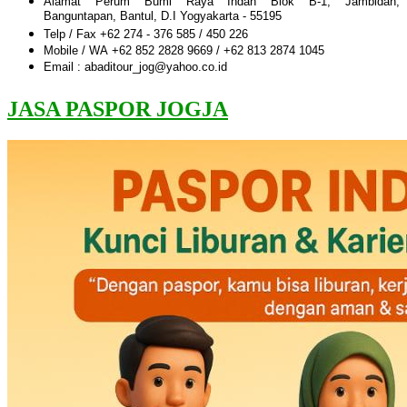
Alamat Perum Bumi Raya Indah Blok B-1, Jambidan,
Banguntapan, Bantul, D.I Yogyakarta - 55195
Telp / Fax +62 274 - 376 585 / 450 226
Mobile / WA +62 852 2828 9669 / +62 813 2874 1045
Email : abaditour_jog@yahoo.co.id
JASA PASPOR JOGJA