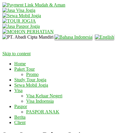
Skip to content
Home
Paket Tour
Promo
Study Tour Jogja
Sewa Mobil Jogja
Visa
Visa Keluar Negeri
Visa Indoensia
Paspor
PASPOR ANAK
Berita
Client