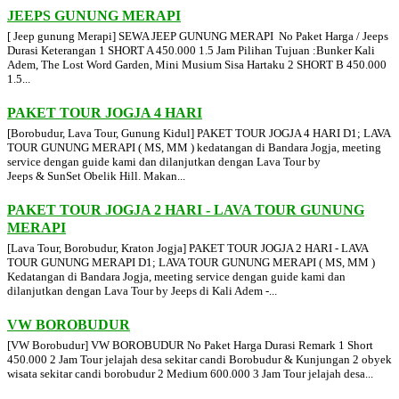
JEEPS GUNUNG MERAPI
[ Jeep gunung Merapi] SEWA JEEP GUNUNG MERAPI No Paket Harga / Jeeps
Durasi Keterangan 1 SHORT A 450.000 1.5 Jam Pilihan Tujuan :Bunker Kali
Adem, The Lost Word Garden, Mini Musium Sisa Hartaku 2 SHORT B 450.000
1.5...
PAKET TOUR JOGJA 4 HARI
[Borobudur, Lava Tour, Gunung Kidul] PAKET TOUR JOGJA 4 HARI D1; LAVA
TOUR GUNUNG MERAPI ( MS, MM ) kedatangan di Bandara Jogja, meeting
service dengan guide kami dan dilanjutkan dengan Lava Tour by
Jeeps & SunSet Obelik Hill. Makan...
PAKET TOUR JOGJA 2 HARI - LAVA TOUR GUNUNG
MERAPI
[Lava Tour, Borobudur, Kraton Jogja] PAKET TOUR JOGJA 2 HARI - LAVA
TOUR GUNUNG MERAPI D1; LAVA TOUR GUNUNG MERAPI ( MS, MM )
Kedatangan di Bandara Jogja, meeting service dengan guide kami dan
dilanjutkan dengan Lava Tour by Jeeps di Kali Adem -...
VW BOROBUDUR
[VW Borobudur] VW BOROBUDUR No Paket Harga Durasi Remark 1 Short
450.000 2 Jam Tour jelajah desa sekitar candi Borobudur & Kunjungan 2 obyek
wisata sekitar candi borobudur 2 Medium 600.000 3 Jam Tour jelajah desa...