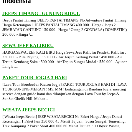
indoensia
JEEPS TIMANG - GUNUNG KIDUL
[Jeeps Pantai Timang] JEEPS PANTAI TIMANG No Adventure Pantai Timang
Harga Keterangan 1 JEEPS PANTAI TIMANG 400.000.- Harga / Jeeps 2
JEMBATAN GANTUNG 150.000.- Harga / Orang 2 GONDALA ( DOMESTIK )
200.000.- Harga /...
SEWA JEEP KALIBIRU
HARGA SEWA JEEP KALI BIRU Harga Sewa Jees Kalibiru Pendek: Kalibiru :
350.000.- Pule Payung : 350.000.- Air Terjun Kedung Pedut : 450.000.- Air
Terjun Kembang Soka : 500.000.- Air Terjun Sungai Mudal : 550.000.- Ayunan
Langit :...
PAKET TOUR JOGJA 3 HARI
[Lava Tour, Borobudur, Kraton Jogja] PAKET TOUR JOGJA 3 HARI D1; LAVA
TOUR GUNUNG MERAPI ( MS, MM ) kedatangan di Bandara Jogja, meeting
service dengan guide kami dan dilanjutkan dengan Lava Tour by Jeeps &
SunSet Obelik Hill. Makan...
WISATA JEEPS BECICI
[ Wisata Jeeps Becici] JEEP WISATA BECICI No Paket Harga / Jeeps Durasi
Keterangan 1 Paket Fun 350.000 45 Menit Tujuan : Susur Sungai, Terasering,
Trek Kampung 2 Paket Short 400.000 60 Menit Tujuan : 1 Obyek Wisata,...