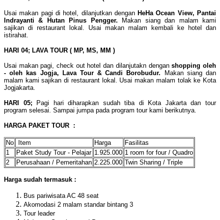
Usai makan pagi di hotel, dilanjutkan dengan
HeHa Ocean View, Pantai
Indrayanti & Hutan Pinus Pengger.
Makan siang dan malam kami
sajikan di restaurant lokal. Usai makan malam kembali ke hotel dan
istirahat.
HARI 04; LAVA TOUR ( MP, MS, MM )
Usai makan pagi, check out hotel dan dilanjutakn dengan
shopping oleh
- oleh kas Jogja, Lava Tour & Candi Borobudur.
Makan siang dan
malam kami sajikan di restaurant lokal. Usai makan malam tolak ke Kota
Jogjakarta.
HARI 05;
Pagi hari diharapkan sudah tiba di Kota Jakarta dan tour
program selesai. Sampai jumpa pada program tour kami berikutnya.
HARGA PAKET TOUR :
No
Item
Harga
Fasilitas
1
Paket Study Tour - Pelajar
1.925.000
1 room for four / Quadro
2
Perusahaan / Pemeritahan
2.225.000
Twin Sharing / Triple
Harga sudah termasuk :
Bus pariwisata AC 48 seat
Akomodasi 2 malam standar bintang 3
Tour leader