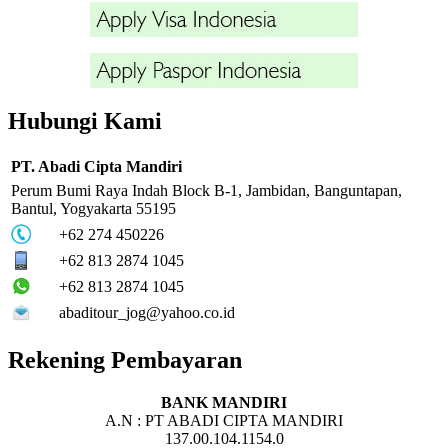
Hubungi Kami
PT. Abadi Cipta Mandiri
Perum Bumi Raya Indah Block B-1, Jambidan, Banguntapan,
Bantul, Yogyakarta 55195
+62 274 450226
+62 813 2874 1045
+62 813 2874 1045
abaditour_jog@yahoo.co.id
Rekening Pembayaran
BANK MANDIRI
A.N : PT ABADI CIPTA MANDIRI
137.00.104.1154.0