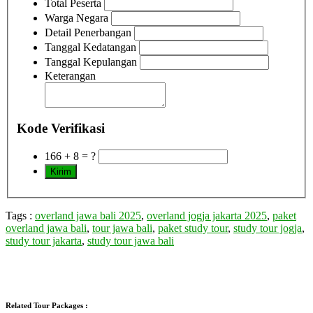
Total Peserta
Warga Negara
Detail Penerbangan
Tanggal Kedatangan
Tanggal Kepulangan
Keterangan
Kode Verifikasi
166 + 8 = ?
Tags :
overland jawa bali 2025
,
overland jogja jakarta 2025
,
paket
overland jawa bali
,
tour jawa bali
,
paket study tour
,
study tour jogja
,
study tour jakarta
,
study tour jawa bali
Related Tour Packages :