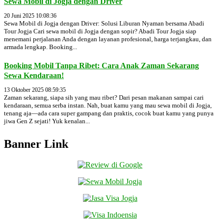
Sewa Mobil di Jogja dengan Driver
20 Juni 2025 10:08:36
Sewa Mobil di Jogja dengan Driver: Solusi Liburan Nyaman bersama Abadi
Tour Jogja Cari sewa mobil di Jogja dengan sopir? Abadi Tour Jogja siap
menemani perjalanan Anda dengan layanan profesional, harga terjangkau, dan
armada lengkap. Booking...
Booking Mobil Tanpa Ribet: Cara Anak Zaman Sekarang
Sewa Kendaraan!
13 Oktober 2025 08:59:35
Zaman sekarang, siapa sih yang mau ribet? Dari pesan makanan sampai cari
kendaraan, semua serba instan. Nah, buat kamu yang mau sewa mobil di Jogja,
tenang aja—ada cara super gampang dan praktis, cocok buat kamu yang punya
jiwa Gen Z sejati! Yuk kenalan...
Banner Link