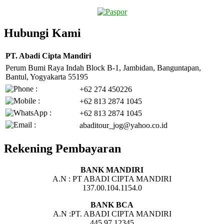
Hubungi Kami
PT. Abadi Cipta Mandiri
Perum Bumi Raya Indah Block B-1, Jambidan, Banguntapan,
Bantul, Yogyakarta 55195
+62 274 450226
+62 813 2874 1045
+62 813 2874 1045
abaditour_jog@yahoo.co.id
Rekening Pembayaran
BANK MANDIRI
A.N : PT ABADI CIPTA MANDIRI
137.00.104.1154.0
BANK BCA
A.N :PT. ABADI CIPTA MANDIRI
445.97.12345