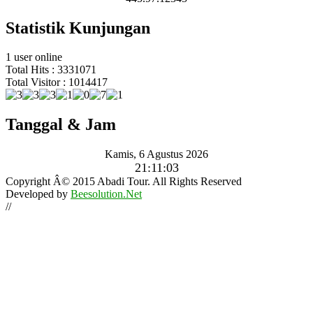
Statistik Kunjungan
1 user online
Total Hits : 3331071
Total Visitor : 1014417
Tanggal & Jam
Kamis, 6 Agustus 2026
21:11:03
Copyright Â© 2015 Abadi Tour. All Rights Reserved
Developed by
Beesolution.Net
//