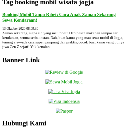
Tag booking mobil wisata jogja
Booking Mobil Tanpa Ribet: Cara Anak Zaman Sekarang
Sewa Kendaraan!
13 Oktober 2025 08:59:35
Zaman sekarang, siapa sih yang mau ribet? Dari pesan makanan sampai cari
kendaraan, semua serba instan. Nah, buat kamu yang mau sewa mobil di Jogja,
tenang aja—ada cara super gampang dan praktis, cocok buat kamu yang punya
jiwa Gen Z sejati! Yuk kenalan...
Banner Link
Hubungi Kami