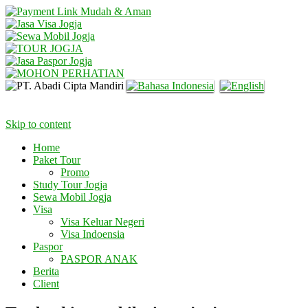
Skip to content
Home
Paket Tour
Promo
Study Tour Jogja
Sewa Mobil Jogja
Visa
Visa Keluar Negeri
Visa Indoensia
Paspor
PASPOR ANAK
Berita
Client