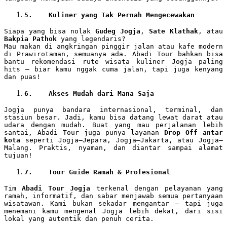
5.
Kuliner yang Tak Pernah Mengecewakan
Siapa yang bisa nolak
Gudeg Jogja
,
Sate Klathak
, atau
Bakpia Pathok
yang legendaris?
Mau makan di angkringan pinggir jalan atau kafe modern
di Prawirotaman, semuanya ada. Abadi Tour bahkan bisa
bantu rekomendasi rute wisata kuliner Jogja paling
hits — biar kamu nggak cuma jalan, tapi juga kenyang
dan puas!
6.
Akses Mudah dari Mana Saja
Jogja punya bandara internasional, terminal, dan
stasiun besar. Jadi, kamu bisa datang lewat darat atau
udara dengan mudah. Buat yang mau perjalanan lebih
santai, Abadi Tour juga punya layanan
Drop Off antar
kota
seperti Jogja–Jepara, Jogja–Jakarta, atau Jogja–
Malang. Praktis, nyaman, dan diantar sampai alamat
tujuan!
7.
Tour Guide Ramah & Profesional
Tim
Abadi Tour Jogja
terkenal dengan pelayanan yang
ramah, informatif, dan sabar menjawab semua pertanyaan
wisatawan. Kami bukan sekadar mengantar — tapi juga
menemani kamu mengenal Jogja lebih dekat, dari sisi
lokal yang autentik dan penuh cerita.