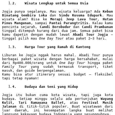
2.
Wisata Lengkap untuk Semua Usia
Jogja punya segalanya. Mau wisata keluarga? Ada
Kebun
Binatang Gembira Loka
dan
Sindu Kusuma Edupark
. Mau
wisata alam? Bisa ke
Merapi Jeep Lava Tour
,
Hutan
Pinus Mangunan
, sampai
Pantai Parangtritis
. Kalau kamu
pencinta sejarah,
Candi Borobudur
dan
Candi Prambanan
tinggal ditempuh kurang dari dua jam. Semua paket bisa
kamu dapetin dengan mudah lewat
Abadi Tour Jogja
—
tinggal pilih mau
One Day Tour
atau paket 2–3 hari.
3.
Harga Tour yang Ramah di Kantong
Liburan ke Jogja nggak harus mahal. Abadi Tour punya
berbagai paket wisata dengan harga bersahabat, mulai
dari Rp400.000/orang untuk
One Day Tour
hingga paket
Family Tour
yang sudah termasuk transport, tiket
masuk, dan guide berpengalaman.
Kamu bisa atur itinerary sesuai budget — fleksibel
tapi tetap nyaman!
4.
Budaya dan Seni yang Hidup
Jogja itu bukan cuma kota wisata, tapi juga kota
budaya. Setiap minggu selalu ada pertunjukan
Wayang
Kulit, Tari Ramayana Ballet,
atau
Festival Musik
Jalanan
di titik-titik populer. Buat wisatawan dari
luar daerah, ini kesempatan langka buat melihat
langsung kekayaan budaya Indonesia yang sesungguhnya.