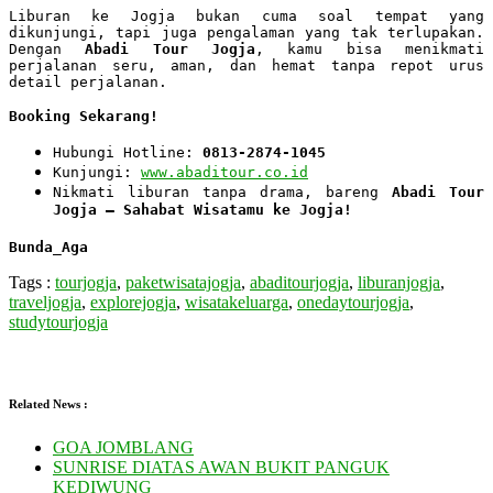
Liburan ke Jogja bukan cuma soal tempat yang
dikunjungi, tapi juga pengalaman yang tak terlupakan.
Dengan
Abadi Tour Jogja
, kamu bisa menikmati
perjalanan seru, aman, dan hemat tanpa repot urus
detail perjalanan.
Booking Sekarang!
Hubungi Hotline:
0813-2874-1045
Kunjungi:
www.abaditour.co.id
Nikmati liburan tanpa drama, bareng
Abadi Tour
Jogja – Sahabat Wisatamu ke Jogja!
Bunda_Aga
Tags :
tourjogja
,
paketwisatajogja
,
abaditourjogja
,
liburanjogja
,
traveljogja
,
explorejogja
,
wisatakeluarga
,
onedaytourjogja
,
studytourjogja
Related News :
GOA JOMBLANG
SUNRISE DIATAS AWAN BUKIT PANGUK
KEDIWUNG