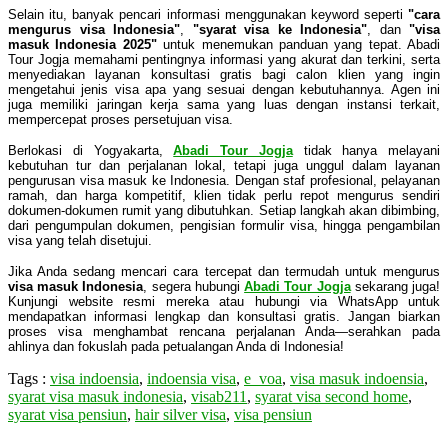
Selain itu, banyak pencari informasi menggunakan keyword seperti
"cara
mengurus visa Indonesia"
,
"syarat visa ke Indonesia"
, dan
"visa
masuk Indonesia 2025"
untuk menemukan panduan yang tepat. Abadi
Tour Jogja memahami pentingnya informasi yang akurat dan terkini, serta
menyediakan layanan konsultasi gratis bagi calon klien yang ingin
mengetahui jenis visa apa yang sesuai dengan kebutuhannya. Agen ini
juga memiliki jaringan kerja sama yang luas dengan instansi terkait,
mempercepat proses persetujuan visa.
Berlokasi di Yogyakarta,
Abadi Tour Jogja
tidak hanya melayani
kebutuhan tur dan perjalanan lokal, tetapi juga unggul dalam layanan
pengurusan visa masuk ke Indonesia. Dengan staf profesional, pelayanan
ramah, dan harga kompetitif, klien tidak perlu repot mengurus sendiri
dokumen-dokumen rumit yang dibutuhkan. Setiap langkah akan dibimbing,
dari pengumpulan dokumen, pengisian formulir visa, hingga pengambilan
visa yang telah disetujui.
Jika Anda sedang mencari cara tercepat dan termudah untuk mengurus
visa masuk Indonesia
, segera hubungi
Abadi Tour Jogja
sekarang juga!
Kunjungi website resmi mereka atau hubungi via WhatsApp untuk
mendapatkan informasi lengkap dan konsultasi gratis. Jangan biarkan
proses visa menghambat rencana perjalanan Anda—serahkan pada
ahlinya dan fokuslah pada petualangan Anda di Indonesia!
Tags :
visa indoensia
,
indoensia visa
,
e_voa
,
visa masuk indoensia
,
syarat visa masuk indonesia
,
visab211
,
syarat visa second home
,
syarat visa pensiun
,
hair silver visa
,
visa pensiun