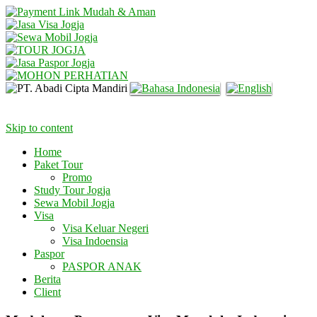
Skip to content
Home
Paket Tour
Promo
Study Tour Jogja
Sewa Mobil Jogja
Visa
Visa Keluar Negeri
Visa Indoensia
Paspor
PASPOR ANAK
Berita
Client