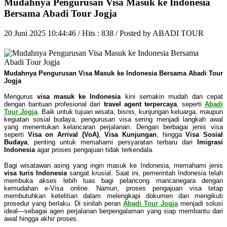
Mudahnya Pengurusan Visa Masuk ke Indonesia
Bersama Abadi Tour Jogja
20 Juni 2025 10:44:46 / Hits : 838 / Posted by ABADI TOUR
Mudahnya Pengurusan Visa Masuk ke Indonesia Bersama Abadi Tour
Jogja
Mengurus
visa masuk ke Indonesia
kini semakin mudah dan cepat
dengan bantuan profesional dari
travel agent terpercaya
, seperti
Abadi
Tour Jogja
. Baik untuk tujuan wisata, bisnis, kunjungan keluarga, maupun
kegiatan sosial budaya, pengurusan visa sering menjadi langkah awal
yang menentukan kelancaran perjalanan. Dengan berbagai jenis visa
seperti
Visa on Arrival (VoA)
,
Visa Kunjungan
, hingga
Visa Sosial
Budaya
, penting untuk memahami persyaratan terbaru dari
Imigrasi
Indonesia
agar proses pengajuan tidak terkendala.
Bagi wisatawan asing yang ingin masuk ke Indonesia, memahami jenis
visa turis Indonesia
sangat krusial. Saat ini, pemerintah Indonesia telah
membuka akses lebih luas bagi pelancong mancanegara dengan
kemudahan e-Visa online. Namun, proses pengajuan visa tetap
membutuhkan ketelitian dalam melengkapi dokumen dan mengikuti
prosedur yang berlaku. Di sinilah peran
Abadi Tour Jogja
menjadi solusi
ideal—sebagai agen perjalanan berpengalaman yang siap membantu dari
awal hingga akhir proses.