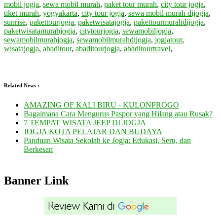
mobil jogja
,
sewa mobil murah
,
paket tour murah
,
city tour jogja
,
tiket murah
,
yogyakarta
,
city tour jogja
,
sewa mobil murah dijogja
,
sunrise
,
pakettourjogja
,
paketwisatajogja
,
pakettourmurahdijogja
,
paketwisatamurahjogja
,
citytourjogja
,
sewamobiljogja
,
sewamobilmurahjogja
,
sewamobilmurahdijogja
,
jogjatour
,
wisatajogja
,
abaditour
,
abaditourjogja
,
abaditourtravel
,
Related News :
AMAZING OF KALI BIRU - KULONPROGO
Bagaimana Cara Mengurus Paspor yang Hilang atau Rusak?
7 TEMPAT WISATA JEEP DI JOGJA
JOGJA KOTA PELAJAR DAN BUDAYA
Panduan Wisata Sekolah ke Jogja: Edukasi, Seru, dan
Berkesan
Banner Link