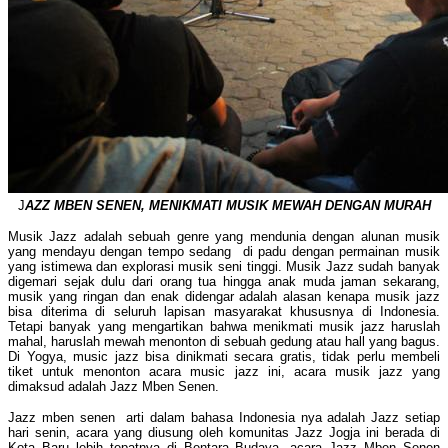
J
AZZ MBEN SENEN, MENIKMATI MUSIK MEWAH DENGAN MURAH
Musik Jazz adalah sebuah genre yang mendunia dengan alunan musik
yang mendayu dengan tempo sedang di padu dengan permainan musik
yang istimewa dan explorasi musik seni tinggi. Musik Jazz sudah banyak
digemari sejak dulu dari orang tua hingga anak muda jaman sekarang,
musik yang ringan dan enak didengar adalah alasan kenapa musik jazz
bisa diterima di seluruh lapisan masyarakat khususnya di Indonesia.
Tetapi banyak yang mengartikan bahwa menikmati musik jazz haruslah
mahal, haruslah mewah menonton di sebuah gedung atau hall yang bagus.
Di Yogya, music jazz bisa dinikmati secara gratis, tidak perlu membeli
tiket untuk menonton acara music jazz ini, acara musik jazz yang
dimaksud adalah Jazz Mben Senen.
Jazz mben senen arti dalam bahasa Indonesia nya adalah Jazz setiap
hari senin, acara yang diusung oleh komunitas Jazz Jogja ini berada di
Kota Baru lebih tepatnya di Bentara Budaya, acara Jazz Mben Senen