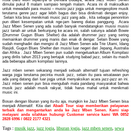
dimulai pukul 8 malam sampaio tengah malam. Acara ini di maksudkan
untuk mewadahi para musisi – musisi jazz jogja untuk mengexplore musik
terutama genre jazz agar lebih bagus dan bisa dinikmati dengan enjoy.
Selain kita bisa menikmati music jazz yang ada , kita sebagai penonnton
pun diberi kesempatan untuk nge-jam bareng diatas panggung. Acara
Jazz Mben Senen yang ada sudah banyak mendatangkan musisi musisi
jazz tanah air untuk berkunjung ke acara ini, salah satunya adalah Bowie
(Drummer Gugun Blues Shelter) dia adalah drummer jazz yang sering
memainkan drummer yang manis dan enak di dengar. Selain Bowie yang
sudah menghadiri dan mengisi di Jazz Mben Senen ada Trie Utami, Idang
Rasjidi, Gugun Blues Shelter dan musisi luar negeri dari Jepang, Australia
dan Afrika . Jazz Mben Senen pun sudah mengeluarkan Album Kompilasi
yang dirilis tahun 2013 yang bertajuk studying babad jazz, selain itu masih
ada beberapa album kompilasi lainnya.
Jazz mben senen sekarang menjadi sebuah alternatif tujuan refreshing
warga jogja terutama pecinta musik jazz, selain itu para wisatawan pun
ada yang datang dari luar jogja untuk menyaksikan acara jazz-jazz an ini.
Jazz mben senen pun bisa mengubah mata pandang masyarakat bahwa
musik jazz adalah musik rakyat, tidak harus mahal untuk menikmati
music ini.
Bosan dengan liburan yang itu-itu aja, mungkin ke Jazz Mben Senen bisa
menjadi Alternatif. Kita dari
Abadi Tour siap memberikan pelayanan
terbaik dan mengantarkan anda ke Jazz Mben Senen. Kami siap
melayani anda silahkan hubungi Customer service kami WA 0852
2828 6996 / 0822 2177 4321
Tags :
musik jazz
,
jazz jogja
,
liburan jogja
,
jazz mben senen
,
sewa