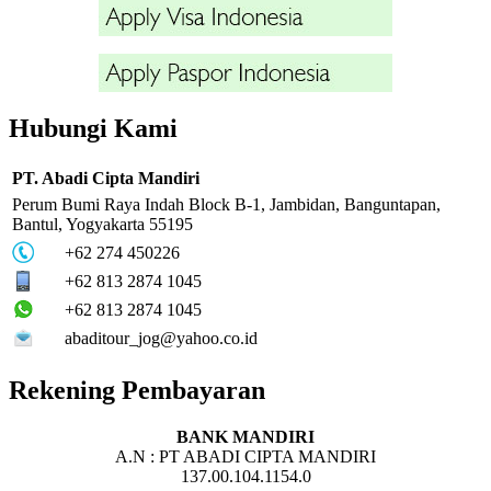
Hubungi Kami
PT. Abadi Cipta Mandiri
Perum Bumi Raya Indah Block B-1, Jambidan, Banguntapan,
Bantul, Yogyakarta 55195
+62 274 450226
+62 813 2874 1045
+62 813 2874 1045
abaditour_jog@yahoo.co.id
Rekening Pembayaran
BANK MANDIRI
A.N : PT ABADI CIPTA MANDIRI
137.00.104.1154.0