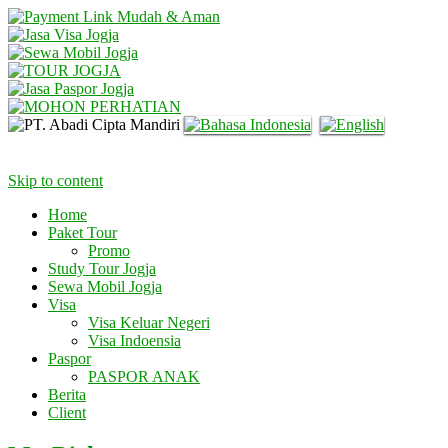
Skip to content
Home
Paket Tour
Promo
Study Tour Jogja
Sewa Mobil Jogja
Visa
Visa Keluar Negeri
Visa Indoensia
Paspor
PASPOR ANAK
Berita
Client