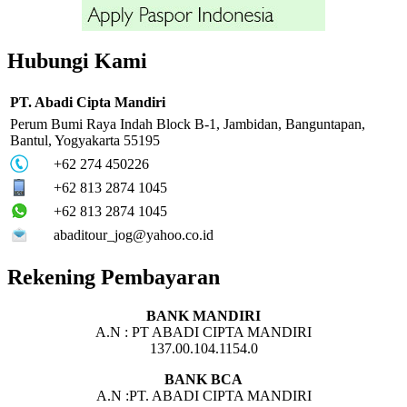
Hubungi Kami
PT. Abadi Cipta Mandiri
Perum Bumi Raya Indah Block B-1, Jambidan, Banguntapan,
Bantul, Yogyakarta 55195
+62 274 450226
+62 813 2874 1045
+62 813 2874 1045
abaditour_jog@yahoo.co.id
Rekening Pembayaran
BANK MANDIRI
A.N : PT ABADI CIPTA MANDIRI
137.00.104.1154.0
BANK BCA
A.N :PT. ABADI CIPTA MANDIRI